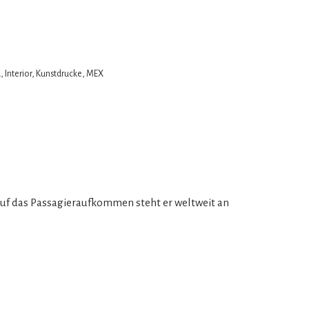
A
,
Interior
,
Kunstdrucke
,
MEX
k auf das Passagieraufkommen steht er weltweit an