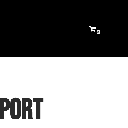
0
rport