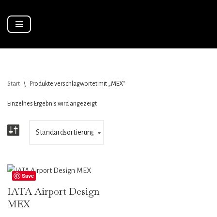
Zum
Inhalt
springen
Start
\
Produkte verschlagwortet mit „MEX“
Einzelnes Ergebnis wird angezeigt
Save
IATA Airport Design
MEX