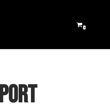
0
rport