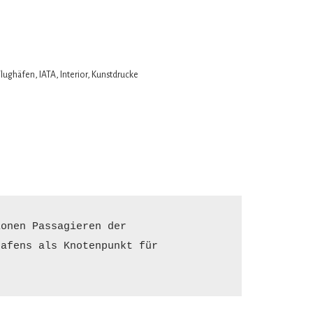
Flughäfen
,
IATA
,
Interior
,
Kunstdrucke
onen Passagieren der 
afens als Knotenpunkt für 