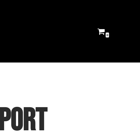
0
rport