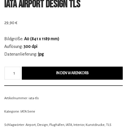
IATA Airport Design TLS
29,90
€
Bildgröße:
A0 (841 x 1189 mm)
Auflösung:
300 dpi
Datenanlieferung:
jpg
IN DEN WARENKORB
Artikelnummer:
iata-tls
Kategorie:
IATA Serie
Schlagwörter:
Airport
,
Design
,
Flughäfen
,
IATA
,
Interior
,
Kunstdrucke
,
TLS