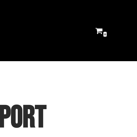
0
rport