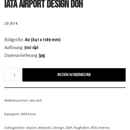
IATA Airport Design DOH
29,90
€
Bildgröße:
A0 (841 x 1189 mm)
Auflösung:
300 dpi
Datenanlieferung:
jpg
IN DEN WARENKORB
Artikelnummer:
iata-doh
Kategorie:
IATA Serie
Schlagwörter:
Airport
,
Artworks
,
Design
,
DOH
,
Flughäfen
,
IATA
,
Interior
,