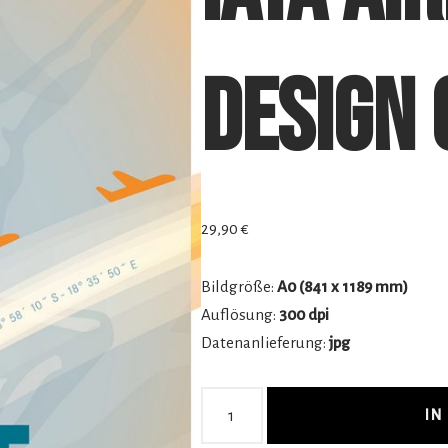
Design 
29,90
€
Bildgröße:
A0 (841 x 1189 mm)
Auflösung:
300 dpi
Datenanlieferung:
jpg
IN