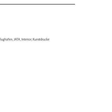
Flughäfen
,
IATA
,
Interior
,
Kunstdrucke