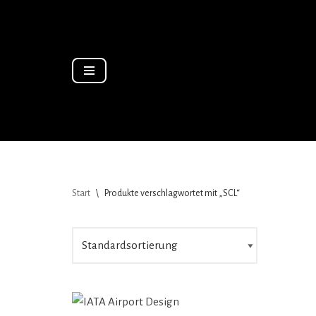
Zum
Inhalt
springen
Start
\
Produkte verschlagwortet mit „SCL“