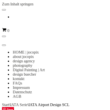
Zum Inhalt springen
Navigationsmenü
Warenkorb
0
Navigationsmenü
Navigationsmenü
HOME | jocopix
about jocopix
design agency
photography
Digital Painting | Art
design buecher
kontakt
FAQs
Impressum
Datenschutz
AGB
Start
\
IATA Serie
\
IATA Airport Design SCL
Save