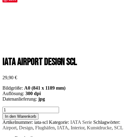
IATA Airport Design SCL
29,90
€
Bildgröße:
A0 (841 x 1189 mm)
Auflösung:
300 dpi
Datenanlieferung:
jpg
IATA
Airport
In den Warenkorb
Design
Artikelnummer:
iata-scl
Kategorie:
IATA Serie
Schlagwörter:
SCL
Airport
,
Design
,
Flughäfen
,
IATA
,
Interior
,
Kunstdrucke
,
SCL
Menge