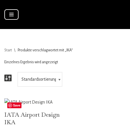
Zum
Inhalt
springen
Start
\
Produkte verschlagwortet mit „IKA“
Einzelnes Ergebnis wird angezeigt
Save
IATA Airport Design
IKA