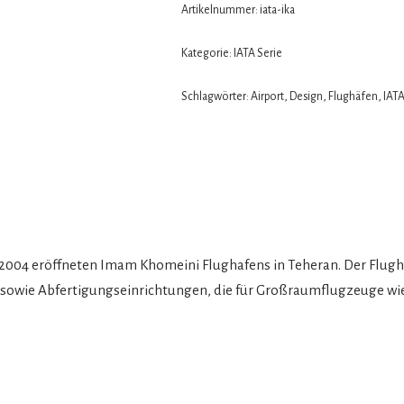
Artikelnummer:
iata-ika
Kategorie:
IATA Serie
Schlagwörter:
Airport
,
Design
,
Flughäfen
,
IAT
004 eröffneten Imam Khomeini Flughafens in Teheran. Der Flugha
sowie Abfertigungseinrichtungen, die für Großraumflugzeuge wie