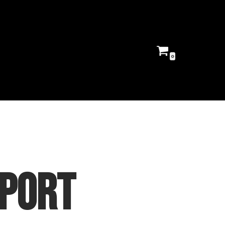
0
rport