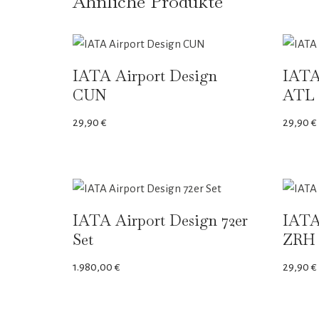
Ähnliche Produkte
IATA Airport Design
IATA
CUN
ATL
29,90
€
29,90
€
IATA Airport Design 72er
IATA
Set
ZRH
1.980,00
€
29,90
€