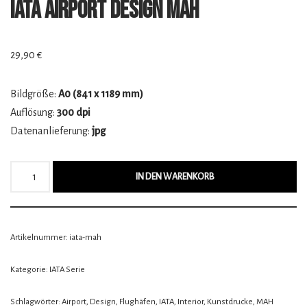
IATA Airport Design MAH
29,90
€
Bildgröße:
A0 (841 x 1189 mm)
Auflösung:
300 dpi
Datenanlieferung:
jpg
IN DEN WARENKORB
Artikelnummer:
iata-mah
Kategorie:
IATA Serie
Schlagwörter:
Airport
,
Design
,
Flughäfen
,
IATA
,
Interior
,
Kunstdrucke
,
MAH