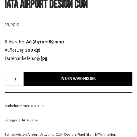
IATA Airport Design CUN
29,90
€
Bildgröße:
A0 (841 x 1189 mm)
Auflösung:
300 dpi
Datenanlieferung:
jpg
IN DEN WARENKORB
Artikelnummer:
iata-cun
Kategorie:
IATA Serie
Schlagwörter:
Airport
,
Artworks
,
CUN
,
Design
,
Flughäfen
,
IATA
,
Interior
,