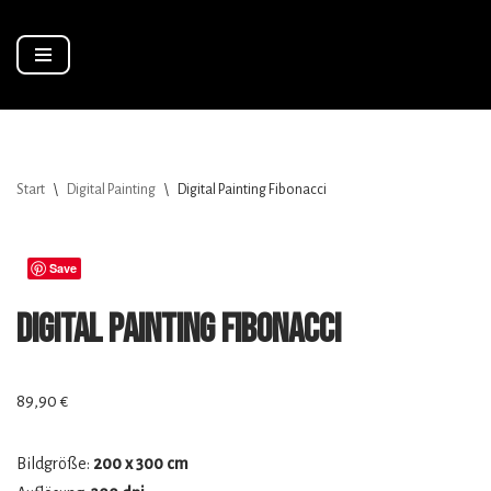
Zum
Inhalt
springen
Start
\
Digital Painting
\
Digital Painting Fibonacci
Save
Digital Painting Fibonacci
89,90
€
Bildgröße:
200 x 300 cm