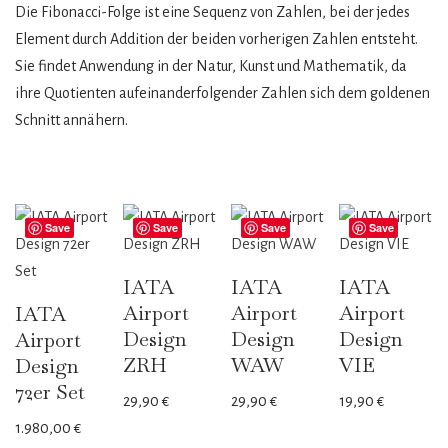
Die Fibonacci-Folge ist eine Sequenz von Zahlen, bei der jedes
Element durch Addition der beiden vorherigen Zahlen entsteht.
Sie findet Anwendung in der Natur, Kunst und Mathematik, da
ihre Quotienten aufeinanderfolgender Zahlen sich dem goldenen
Schnitt annähern.
Save
Save
Save
Save
IATA
IATA
IATA
Airport
Airport
Airport
IATA
Design
Design
Design
Airport
ZRH
WAW
VIE
Design
72er Set
29,90
€
29,90
€
19,90
€
1.980,00
€