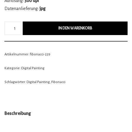
Auflösung:
300 dpi
Datenanlieferung:
jpg
IN DEN WARENKORB
Artikelnummer:
fibonacci-229
Kategorie:
Digital Painting
Schlagwörter:
Digital Painting
,
Fibonacci
Beschreibung