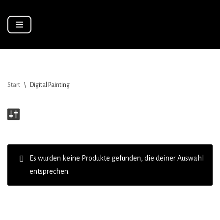
Zum
Inhalt
springen
Start
\
Digital Painting
Es wurden keine Produkte gefunden, die deiner Auswahl
entsprechen.