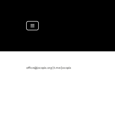
Zum
Inhalt
springen
office@jocopix.org
|
t.me/jocopix