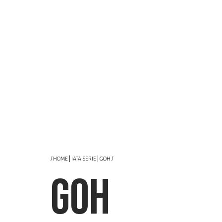
/
HOME
|
IATA SERIE
| GOH /
GOH