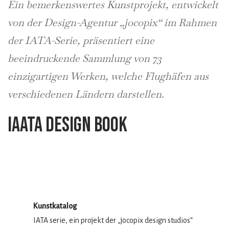
Ein bemerkenswertes Kunstprojekt, entwickelt
von der Design-Agentur „jocopix“ im Rahmen
der IATA-Serie, präsentiert
eine
beeindruckende Sammlung von 73
einzigartigen Werken,
welche Flughäfen aus
verschiedenen Ländern darstellen.
IAATA design book
Kunstkatalog
IATA serie, ein projekt der „jocopix design studios“