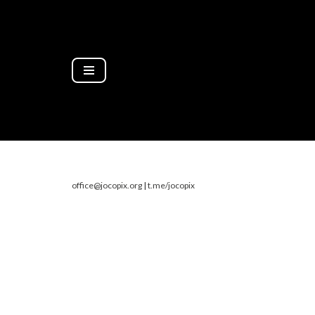
Zum
Inhalt
springen
office@jocopix.org
|
t.me/jocopix