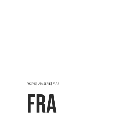
/
HOME
|
IATA SERIE
| FRA /
FRA