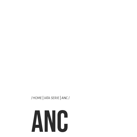
/
HOME
|
IATA SERIE
| ANC /
ANC