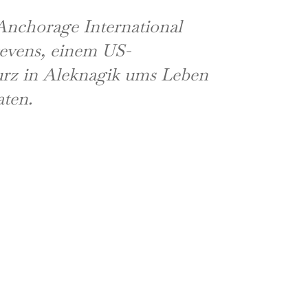
Anchorage International
tevens, einem US-
turz in Aleknagik ums Leben
aten.