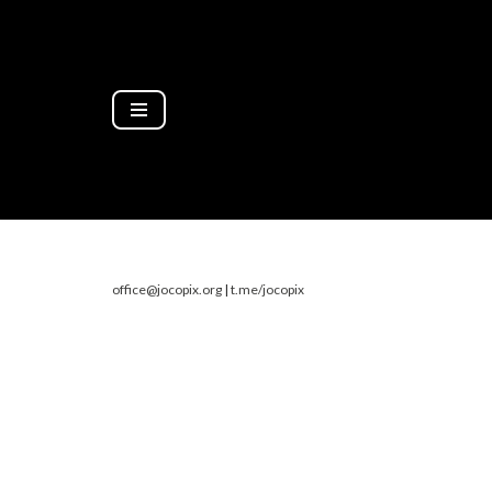
Zum
Inhalt
springen
office@jocopix.org
|
t.me/jocopix