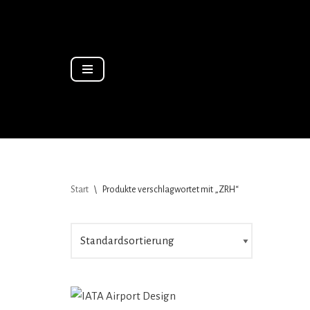
Zum
Inhalt
springen
Start
\
Produkte verschlagwortet mit „ZRH“