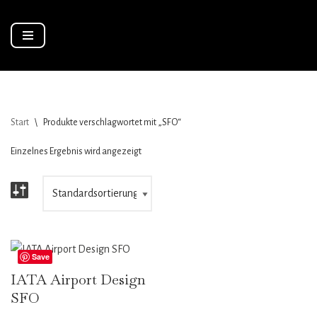
Zum
Inhalt
springen
Start
\
Produkte verschlagwortet mit „SFO“
Einzelnes Ergebnis wird angezeigt
Save
IATA Airport Design
SFO