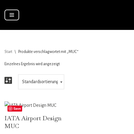
Zum
Inhalt
springen
Start
\
Produkte verschlagwortet mit „MUC“
Einzelnes Ergebnis wird angezeigt
Save
IATA Airport Design
MUC