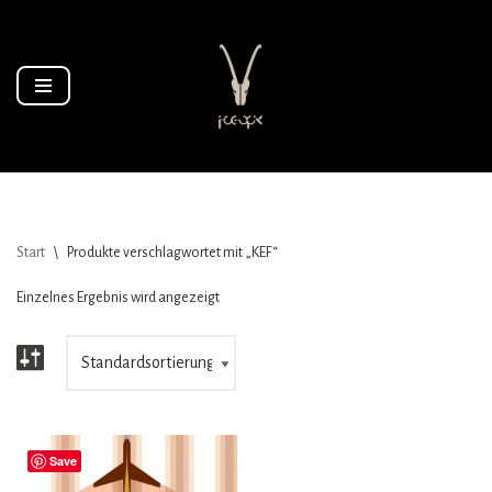
Zum
Inhalt
springen
Start
\
Produkte verschlagwortet mit „KEF“
Einzelnes Ergebnis wird angezeigt
Save