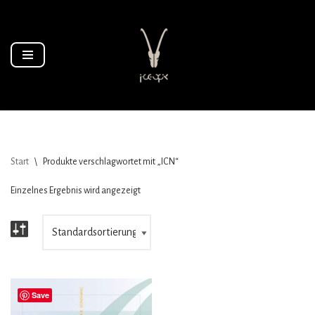
Zum
Inhalt
springen
Start
\
Produkte verschlagwortet mit „ICN“
Einzelnes Ergebnis wird angezeigt
Save