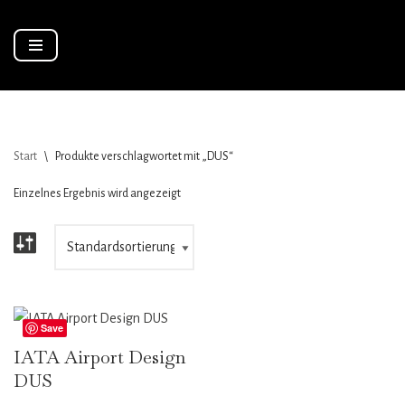
Zum
Inhalt
springen
Start
\
Produkte verschlagwortet mit „DUS“
Einzelnes Ergebnis wird angezeigt
Save
IATA Airport Design
DUS