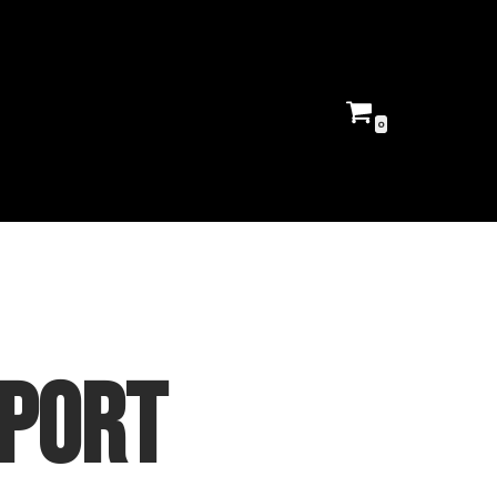
0
rport