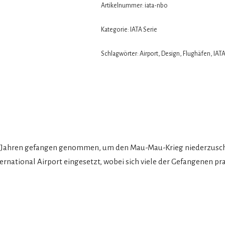
Artikelnummer:
iata-nbo
Kategorie:
IATA Serie
Schlagwörter:
Airport
,
Design
,
Flughäfen
,
IAT
er Jahren gefangen genommen, um den Mau-Mau-Krieg niederzusc
national Airport eingesetzt, wobei sich viele der Gefangenen prak