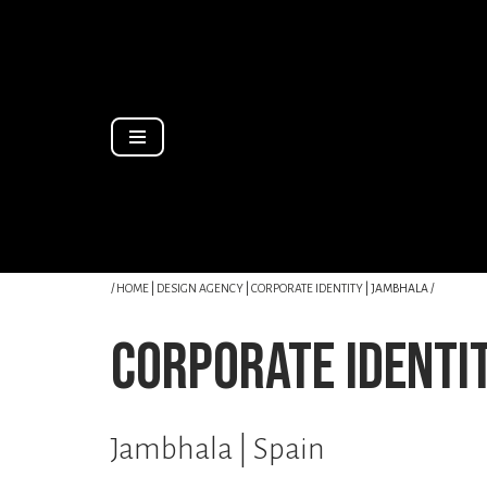
Zum
Inhalt
springen
/
HOME
|
DESIGN AGENCY
|
CORPORATE IDENTITY
| JAMBHALA /
corporate identi
Jambhala | Spain