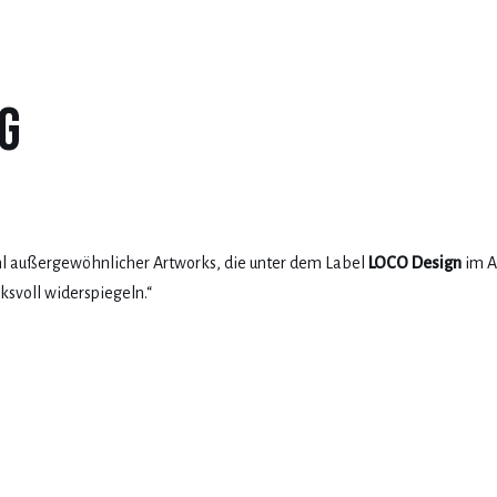
ng
hl außergewöhnlicher Artworks, die unter dem Label
LOCO Design
im A
ksvoll widerspiegeln.“