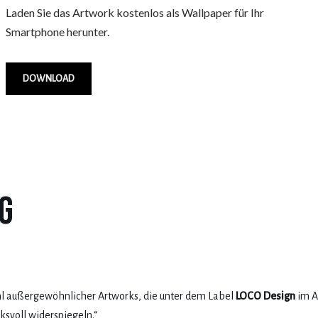
Laden Sie das Artwork kostenlos als Wallpaper für Ihr
Smartphone herunter.
DOWNLOAD
ng
hl außergewöhnlicher Artworks, die unter dem Label
LOCO Design
im A
ksvoll widerspiegeln.“