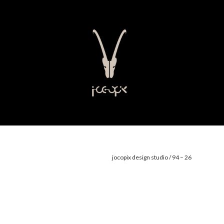
jocopix design studio / 94 – 26