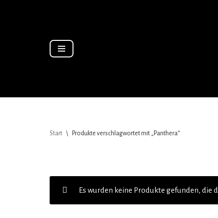
Zum
Inhalt
springen
Start
\
Produkte verschlagwortet mit „Panthera“
Es wurden keine Produkte gefunden, die 